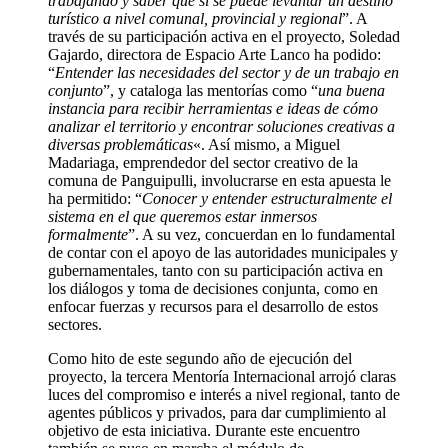
trabajando y saber que sí se puede levantar un destino
turístico a nivel comunal, provincial y regional
”. A
través de su participación activa en el proyecto, Soledad
Gajardo, directora de Espacio Arte Lanco ha podido:
“
Entender las necesidades del sector y de un trabajo en
conjunto
”, y cataloga las mentorías como “
una buena
instancia para recibir herramientas e ideas de cómo
analizar el territorio y encontrar soluciones creativas a
diversas problemáticas
«. Así mismo, a Miguel
Madariaga, emprendedor del sector creativo de la
comuna de Panguipulli, involucrarse en esta apuesta le
ha permitido: “
Conocer y entender estructuralmente el
sistema en el que queremos estar inmersos
formalmente
”. A su vez, concuerdan en lo fundamental
de contar con el apoyo de las autoridades municipales y
gubernamentales, tanto con su participación activa en
los diálogos y toma de decisiones conjunta, como en
enfocar fuerzas y recursos para el desarrollo de estos
sectores.
Como hito de este segundo año de ejecución del
proyecto, la tercera Mentoría Internacional arrojó claras
luces del compromiso e interés a nivel regional, tanto de
agentes públicos y privados, para dar cumplimiento al
objetivo de esta iniciativa. Durante este encuentro