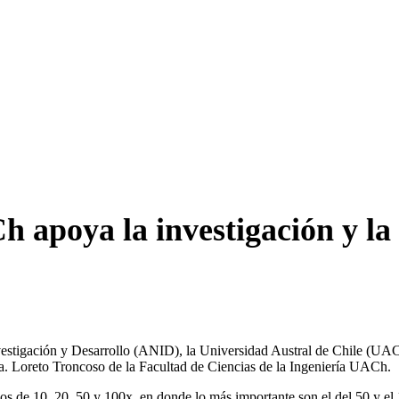
poya la investigación y la v
estigación y Desarrollo (ANID), la Universidad Austral de Chile (
a. Loreto Troncoso de la Facultad de Ciencias de la Ingeniería UACh.
os de 10, 20, 50 y 100x, en donde lo más importante son el del 50 y el 