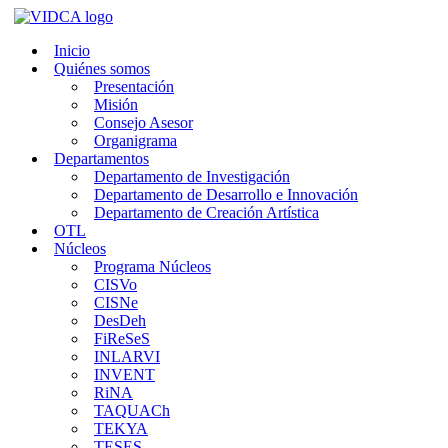
Saltar
al
Inicio
contenido
Quiénes somos
Presentación
Misión
Consejo Asesor
Organigrama
Departamentos
Departamento de Investigación
Departamento de Desarrollo e Innovación
Departamento de Creación Artística
OTL
Núcleos
Programa Núcleos
CISVo
CISNe
DesDeh
FiReSeS
INLARVI
INVENT
RiNA
TAQUACh
TEKYA
TESES