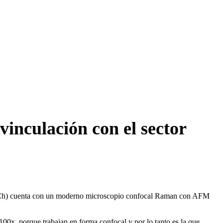
inculación con el sector
UACh) cuenta con un moderno microscopio confocal Raman con AFM
100x, porque trabajan en forma confocal y por lo tanto es la que