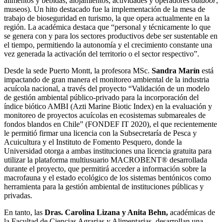
alimentos y bebidas, alojamientos, actividades y operadores
outdoor
,
museos). Un hito destacado fue la implementación de la mesa de
trabajo de bioseguridad en turismo, la que opera actualmente en la
región. La académica destaca que “personal y técnicamente lo que
se genera con y para los sectores productivos debe ser sustentable en
el tiempo, permitiendo la autonomía y el crecimiento constante una
vez generada la activación del territorio o el sector respectivo”.
Desde la sede Puerto Montt, la profesora MSc.
Sandra Marín
está
impactando de gran manera el monitoreo ambiental de la industria
acuícola nacional, a través del proyecto “Validación de un modelo
de gestión ambiental público-privado para la incorporación del
índice biótico AMBI (Azti Marine Biotic Index) en la evaluación y
monitoreo de proyectos acuícolas en ecosistemas submareales de
fondos blandos en Chile” (FONDEF IT 2020), el que recientemente
le permitió firmar una licencia con la Subsecretaría de Pesca y
Acuicultura y el Instituto de Fomento Pesquero, donde la
Universidad otorga a ambas instituciones una licencia gratuita para
utilizar la plataforma multiusuario MACROBENT® desarrollada
durante el proyecto, que permitirá acceder a información sobre la
macrofauna y el estado ecológico de los sistemas bentónicos como
herramienta para la gestión ambiental de instituciones públicas y
privadas.
En tanto, las
Dras. Carolina Lizana y Anita Behn,
académicas de
la Facultad de Ciencias Agrarias y Alimentarias, desarrollan una