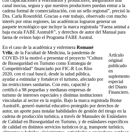
con capacitaciones a veterinarios y productores, aseguramos una
canal inocua, segura y que nuestros productores puedan entrar a la
cadena formal de comercialización, con un sello regional”, precisó la
Dra. Carla Rosenfeld. Gracias a este trabajo, observado con mucho
interés por otras regiones, las académicas lograron generar un
paquete tecnológico que incluye la marca registrada “Faena animal a
baja escala FABE Austral®”, y derechos de autor del Manual para
faena de ovinos bajo el Programa FABE Austral.
En el caso de la académica y enfermera
Romané
Véliz
, de la Facultad de Medicina, la pandemia de
Artículo
COVID-19 la motivó a presentar el proyecto “Cultura
original
de Bioseguridad en Turismo como Estrategia de
publicado
Competitividad” financiado por FIC-R Los Ríos
en
2020, con el cual buscó, desde la salud pública,
suplemento
ayudar a estimular y fortalecer el turismo, afectado por
especial
las restricciones sanitarias. Con esto, capacitó y
del Diario
certificó a 98 pequeñas y medianas empresas de
Financiero.
turismo de intereses especiales y distintas instituciones
vinculadas al sector en la región. Bajo la marca registrada Biotur
Austral®, generó material educativo protegido por derechos de
autor, un aporte para instalar habilidades de gestión del riesgo en la
cadena de producción turística, a través de Manuales de Estándares
de Calidad en Bioseguridad en Turismo, y de estándares específicos
de calidad en distintos servicios turísticos (e.g. transporte turístico,