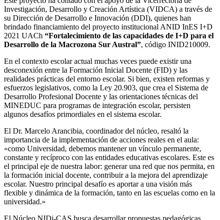
Este proyecto ha contado con el apoyo de la Vicerrectoría de
Investigación, Desarrollo y Creación Artística (VIDCA) a través de
su Dirección de Desarrollo e Innovación (DDI), quienes han
brindado financiamiento del proyecto institucional ANID InES I+D
2021 UACh
“Fortalecimiento de las capacidades de I+D para el
Desarrollo de la Macrozona Sur Austral”
, código INID210009.
En el contexto escolar actual muchas veces puede existir una
desconexión entre la Formación Inicial Docente (FID) y las
realidades prácticas del entorno escolar. Si bien, existen reformas y
esfuerzos legislativos, como la Ley 20.903, que crea el Sistema de
Desarrollo Profesional Docente y las orientaciones técnicas del
MINEDUC para programas de integración escolar, persisten
algunos desafíos primordiales en el sistema escolar.
El Dr. Marcelo Arancibia, coordinador del núcleo, resaltó la
importancia de la implementación de acciones reales en el aula:
«como Universidad, debemos mantener un vínculo permanente,
constante y recíproco con las entidades educativas escolares. Este es
el principal eje de nuestra labor: generar una red que nos permita, en
la formación inicial docente, contribuir a la mejora del aprendizaje
escolar. Nuestro principal desafío es aportar a una visión más
flexible y dinámica de la formación, tanto en las escuelas como en la
universidad.»
El Núcleo NIDi-CAS busca desarrollar propuestas pedagógicas