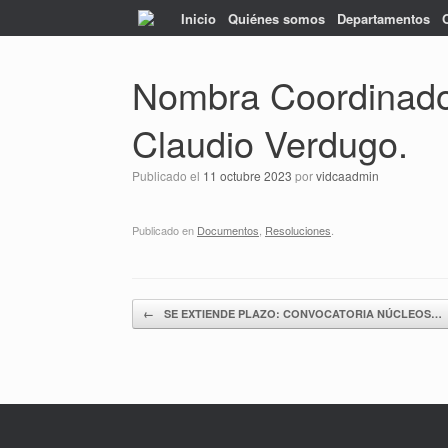
Saltar
Inicio
Quiénes somos
Departamentos
al
contenido
Nombra Coordinador 
Claudio Verdugo.
Publicado el
11 octubre 2023
por
vidcaadmin
Publicado en
Documentos
,
Resoluciones
.
Navegador de artículos
←
SE EXTIENDE PLAZO: CONVOCATORIA NÚCLEOS…