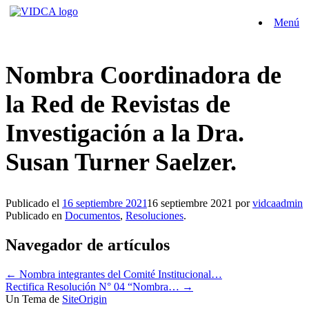
Saltar
Menú
al
contenido
Nombra Coordinadora de
la Red de Revistas de
Investigación a la Dra.
Susan Turner Saelzer.
Publicado el
16 septiembre 2021
16 septiembre 2021
por
vidcaadmin
Publicado en
Documentos
,
Resoluciones
.
Navegador de artículos
←
Nombra integrantes del Comité Institucional…
Rectifica Resolución N° 04 “Nombra…
→
Un Tema de
SiteOrigin