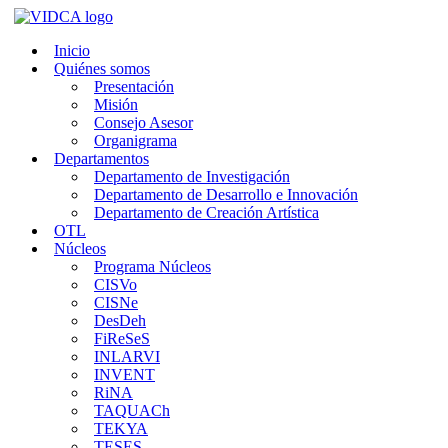
Saltar
al
Inicio
contenido
Quiénes somos
Presentación
Misión
Consejo Asesor
Organigrama
Departamentos
Departamento de Investigación
Departamento de Desarrollo e Innovación
Departamento de Creación Artística
OTL
Núcleos
Programa Núcleos
CISVo
CISNe
DesDeh
FiReSeS
INLARVI
INVENT
RiNA
TAQUACh
TEKYA
TESES