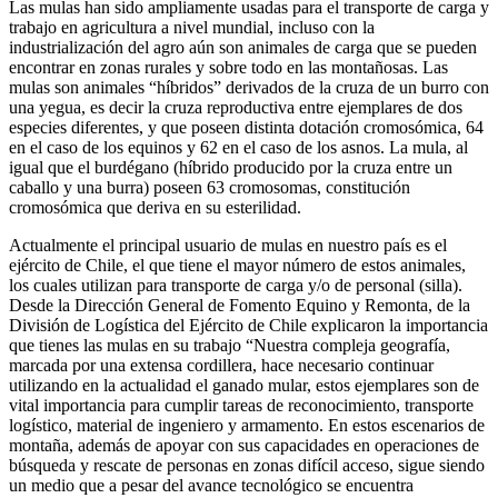
Las mulas han sido ampliamente usadas para el transporte de carga y
trabajo en agricultura a nivel mundial, incluso con la
industrialización del agro aún son animales de carga que se pueden
encontrar en zonas rurales y sobre todo en las montañosas. Las
mulas son animales “híbridos” derivados de la cruza de un burro con
una yegua, es decir la cruza reproductiva entre ejemplares de dos
especies diferentes, y que poseen distinta dotación cromosómica, 64
en el caso de los equinos y 62 en el caso de los asnos. La mula, al
igual que el burdégano (híbrido producido por la cruza entre un
caballo y una burra) poseen 63 cromosomas, constitución
cromosómica que deriva en su esterilidad.
Actualmente el principal usuario de mulas en nuestro país es el
ejército de Chile, el que tiene el mayor número de estos animales,
los cuales utilizan para transporte de carga y/o de personal (silla).
Desde la Dirección General de Fomento Equino y Remonta, de la
División de Logística del Ejército de Chile explicaron la importancia
que tienes las mulas en su trabajo “Nuestra compleja geografía,
marcada por una extensa cordillera, hace necesario continuar
utilizando en la actualidad el ganado mular, estos ejemplares son de
vital importancia para cumplir tareas de reconocimiento, transporte
logístico, material de ingeniero y armamento. En estos escenarios de
montaña, además de apoyar con sus capacidades en operaciones de
búsqueda y rescate de personas en zonas difícil acceso, sigue siendo
un medio que a pesar del avance tecnológico se encuentra