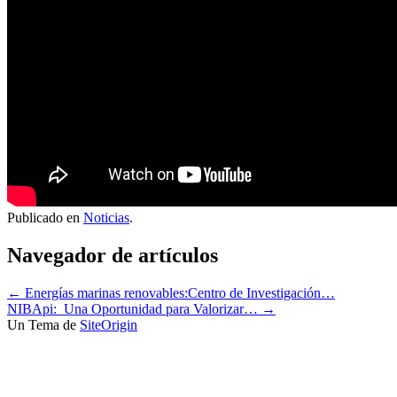
Publicado en
Noticias
.
Navegador de artículos
←
Energías marinas renovables:Centro de Investigación…
NIBApi: Una Oportunidad para Valorizar…
→
Un Tema de
SiteOrigin