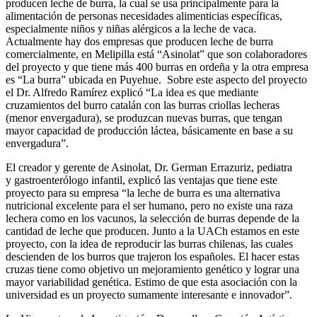
producen leche de burra, la cual se usa principalmente para la
alimentación de personas necesidades alimenticias específicas,
especialmente niños y niñas alérgicos a la leche de vaca.
Actualmente hay dos empresas que producen leche de burra
comercialmente, en Melipilla está “Asinolat” que son colaboradores
del proyecto y que tiene más 400 burras en ordeña y la otra empresa
es “La burra” ubicada en Puyehue. Sobre este aspecto del proyecto
el Dr. Alfredo Ramírez explicó “La idea es que mediante
cruzamientos del burro catalán con las burras criollas lecheras
(menor envergadura), se produzcan nuevas burras, que tengan
mayor capacidad de producción láctea, básicamente en base a su
envergadura”.
El creador y gerente de Asinolat, Dr. German Errazuriz, pediatra
y gastroenterólogo infantil, explicó las ventajas que tiene este
proyecto para su empresa “la leche de burra es una alternativa
nutricional excelente para el ser humano, pero no existe una raza
lechera como en los vacunos, la selección de burras depende de la
cantidad de leche que producen. Junto a la UACh estamos en este
proyecto, con la idea de reproducir las burras chilenas, las cuales
descienden de los burros que trajeron los españoles. El hacer estas
cruzas tiene como objetivo un mejoramiento genético y lograr una
mayor variabilidad genética. Estimo de que esta asociación con la
universidad es un proyecto sumamente interesante e innovador”.