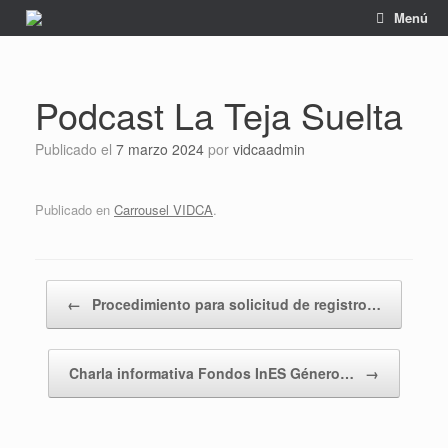
Saltar
Menú
al
contenido
Podcast La Teja Suelta
Publicado el
7 marzo 2024
por
vidcaadmin
Publicado en
Carrousel VIDCA
.
Navegador de artículos
←
Procedimiento para solicitud de registro…
Charla informativa Fondos InES Género…
→