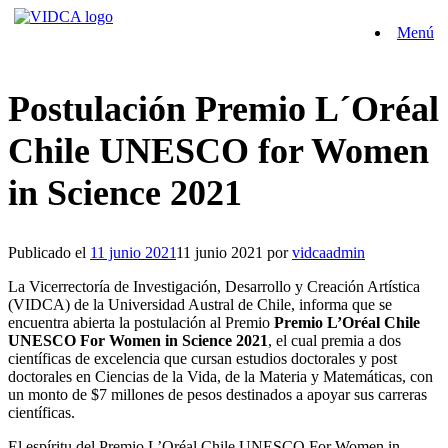
Saltar
Menú
al
contenido
Postulación Premio L´Oréal
Chile UNESCO for Women
in Science 2021
Publicado el
11 junio 2021
11 junio 2021
por
vidcaadmin
La Vicerrectoría de Investigación, Desarrollo y Creación Artística
(VIDCA) de la Universidad Austral de Chile, informa que se
encuentra abierta la postulación al Premio
Premio L’Oréal Chile
UNESCO For Women in Science 2021
, el cual premia a dos
científicas de excelencia que cursan estudios doctorales y post
doctorales en Ciencias de la Vida, de la Materia y Matemáticas, con
un monto de $7 millones de pesos destinados a apoyar sus carreras
científicas.
El espíritu del Premio L’Oréal Chile UNESCO For Women in