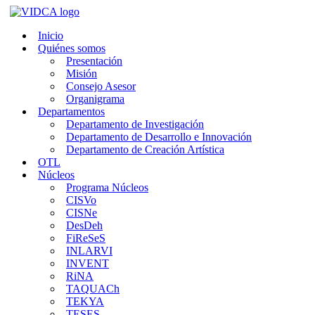
Saltar
al
Inicio
contenido
Quiénes somos
Presentación
Misión
Consejo Asesor
Organigrama
Departamentos
Departamento de Investigación
Departamento de Desarrollo e Innovación
Departamento de Creación Artística
OTL
Núcleos
Programa Núcleos
CISVo
CISNe
DesDeh
FiReSeS
INLARVI
INVENT
RiNA
TAQUACh
TEKYA
TESES