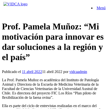
Saltar
Menú
al
contenido
Prof. Pamela Muñoz: “Mi
motivación para innovar es
dar soluciones a la región y
el país”
Publicado el
11 abril 2022
11 abril 2022
por
vidcaadmin
La Prof. Pamela Muñoz es académica del Instituto de Patología
Animal y Directora de la Escuela de Medicina Veterinaria de la
Facultad de Ciencias Veterinarias de la Universidad Austral de
Chile. Es directora del proyecto FIC Los Ríos “Plan piloto de
flexibilización de la faena ovina”.
Ella es parte del ciclo de entrevistas realizadas en el marco del