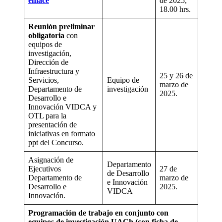
enlace
de 2025,
18.00 hrs.
Reunión preliminar
obligatoria
con
equipos de
investigación,
Dirección de
Infraestructura y
25 y 26 de
Servicios,
Equipo de
marzo de
Departamento de
investigación
2025.
Desarrollo e
Innovación VIDCA y
OTL para la
presentación de
iniciativas en formato
ppt del Concurso.
Asignación de
Departamento
Ejecutivos
27 de
de Desarrollo
Departamento de
marzo de
e Innovación
Desarrollo e
2025.
VIDCA
Innovación.
Programación de trabajo en conjunto con
equipos de investigación UACh (con ficha de