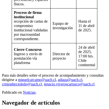
físicos.
Proceso de firma
institucional
recepción de cartas de
Hasta el
Equipo de
compromiso
11 de abril
investigación
institucional validadas
de 2025.
por macrounidad
correspondiente.
24 de abril
Cierre Concurso
de 2025,
Ingreso y envío de
Director de
17:00 hrs.
postulación vía
proyecto
Chile
plataforma
continental
Para más detalles sobre el proceso de acompañamiento y consultas
dirigirse a
miguelcarcamo@uach.cl
,
adiaza@uach.cl
,
cristopher.toledo@uach.cl
,
ignacio.viveroscarrasco@uach.cl
.
Publicado en
Noticias
.
Navegador de artículos