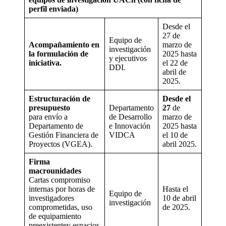
perfil enviada)
Desde el
27 de
Equipo de
Acompañamiento en
marzo de
investigación
la formulación de
2025 hasta
y ejecutivos
iniciativa.
el 22 de
DDI.
abril de
2025.
Estructuración de
Desde el
presupuesto
Departamento
27
de
para envío a
de Desarrollo
marzo de
Departamento de
e Innovación
2025 hasta
Gestión Financiera de
VIDCA
el 10 de
Proyectos (VGEA).
abril 2025.
Firma
macrounidades
Cartas compromiso
internas por horas de
Hasta el
Equipo de
investigadores
10 de abril
investigación
comprometidas, uso
de 2025.
de equipamiento
preexistentey espacios