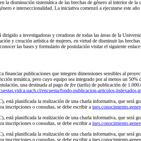
en la disminución sistemática de las brechas de género al interior de la 
nero e interseccionalidad. La iniciativa comenzó a ejecutarse este año 
á dirigido a investigadoras y creadoras de todas las áreas de la Universid
ación y creación artística de mujeres, en virtud de disminuir las brech
onocer las bases y formulario de postulación visitar el siguiente enlace
a financiar publicaciones que integren dimensiones sensibles al proyecto
icción temática, pero cuyo equipo sea integrado por al menos un 50% de
stulación, una destinada al pago de
fee
(tarifa) de publicación de 1.000
ncuestas.vidca.uach.cl/encuesta/fondo-publicacion-articulos-indexados-
, está planificada la realización de una charla informativa, que será gra
 inscripciones o consultas, se debe escribir a
ines.conocimiento.gene
, está planificada la realización de una charla informativa, que será gra
 inscripciones o consultas, se debe escribir a
ines.conocimiento.gene
, está planificada la realización de una charla informativa, que será gra
a inscripciones o consultas, se debe escribir a ines.conocimiento.gen