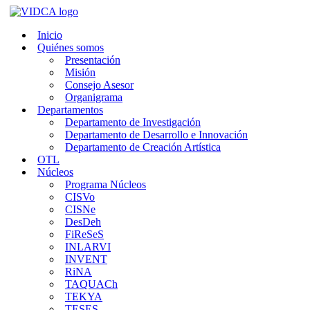
Saltar
al
Inicio
contenido
Quiénes somos
Presentación
Misión
Consejo Asesor
Organigrama
Departamentos
Departamento de Investigación
Departamento de Desarrollo e Innovación
Departamento de Creación Artística
OTL
Núcleos
Programa Núcleos
CISVo
CISNe
DesDeh
FiReSeS
INLARVI
INVENT
RiNA
TAQUACh
TEKYA
TESES