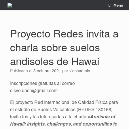
Saltar
Menú
al
contenido
Proyecto Redes invita a
charla sobre suelos
andisoles de Hawai
Publicado el
8 octubre 2021
por
vidcaadmin
Inscripciones gratuitas al correo
cisvo.uach@gmail.com
El proyecto Red Internacional de Calidad Física para
el estudio de Suelos Volcánicos (REDES 180168)
invita los y las interesadas a la charla
«Andisols of
Hawaii: Insights, challenges, and opportunities to