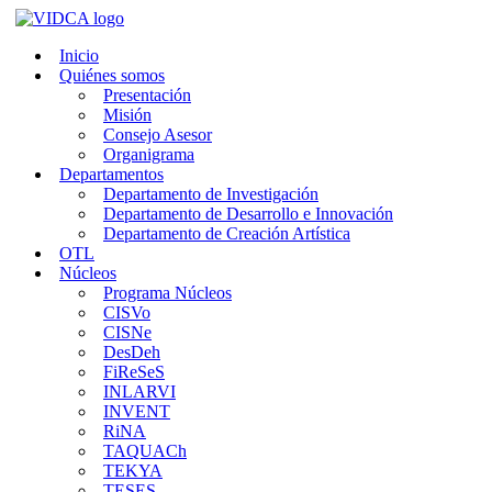
Saltar
al
Inicio
contenido
Quiénes somos
Presentación
Misión
Consejo Asesor
Organigrama
Departamentos
Departamento de Investigación
Departamento de Desarrollo e Innovación
Departamento de Creación Artística
OTL
Núcleos
Programa Núcleos
CISVo
CISNe
DesDeh
FiReSeS
INLARVI
INVENT
RiNA
TAQUACh
TEKYA
TESES