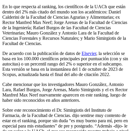
En lo que respecta al ranking, los científicos de la UACh que están
dentro del 2% más citado del mundo son los académicos: Daniel
Calderini de la Facultad de Ciencias Agrarias y Alimentarias; ex
Rector Manfred Max Neef; Jorge Arenas de la Facultad de Ciencias
de la Ingeniería; Rafael Burgos de las Facultad de Ciencias
Veterinarias; Mauro González y Antonio Lara de la Facultad de
Ciencias Forestales y Recursos Naturales; y Mario Simirgiotis de la
Facultad de Ciencias.
De acuerdo con la publicación de datos de
Elsevier
, la selección se
basa en los 100.000 científicos principales por puntuación (con y sin
autocitas) o un percentil rango del 2% o superior en el subcampo.
Esta versión se basa en la instantánea del 1 de octubre de 2023 de
Scopus, actualizada hasta el final del año de citación 2022.
Cabe mencionar que los investigadores Mauro González, Antonio
Lara, Rafael Burgos, Jorge Arenas, Mario Simirgiotis y el ex Rector
Manfred Max Neef nuevamente aparecen en este ranking, luego de
haber sido reconocidos en años anteriores.
Sobre este reconocimiento el Dr. Simirgiotis del Instituto de
Farmacia, de la Facultad de Ciencias. dijo sentirse muy contento de
estar en el ranking, porque sin duda “es muy bueno para mí, pero en
especial para mis estudiantes” de pre y postgrado. “Además -dijo- le