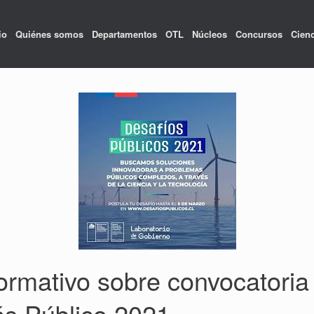
io
Quiénes somos
Departamentos
OTL
Núcleos
Concursos
Cienc
nformativo sobre convocatori
és Público 2021