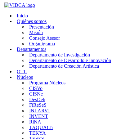
Saltar
al
Inicio
contenido
Quiénes somos
Presentación
Misión
Consejo Asesor
Organigrama
Departamentos
Departamento de Investigación
Departamento de Desarrollo e Innovación
Departamento de Creación Artística
OTL
Núcleos
Programa Núcleos
CISVo
CISNe
DesDeh
FiReSeS
INLARVI
INVENT
RiNA
TAQUACh
TEKYA
TESES