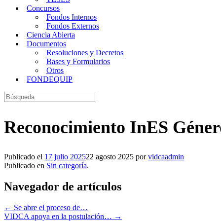
Concursos
Fondos Internos
Fondos Externos
Ciencia Abierta
Documentos
Resoluciones y Decretos
Bases y Formularios
Otros
FONDEQUIP
Buscar:
Reconocimiento InES Géne
Publicado el
17 julio 2025
22 agosto 2025
por
vidcaadmin
Publicado en
Sin categoría
.
Navegador de artículos
←
Se abre el proceso de…
VIDCA apoya en la postulación…
→