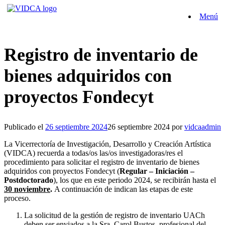
Saltar
Menú
al
contenido
Registro de inventario de
bienes adquiridos con
proyectos Fondecyt
Publicado el
26 septiembre 2024
26 septiembre 2024
por
vidcaadmin
La Vicerrectoría de Investigación, Desarrollo y Creación Artística
(VIDCA) recuerda a todas/os las/os investigadoras/res el
procedimiento para solicitar el registro de inventario de bienes
adquiridos con proyectos Fondecyt (
Regular – Iniciación –
Postdoctorado
), los que en este periodo 2024, se recibirán hasta el
30 noviembre
.
A continuación de indican las etapas de este
proceso.
La solicitud de la gestión de registro de inventario UACh
deben ser enviados a la Sra. Carol Bustos, profesional del