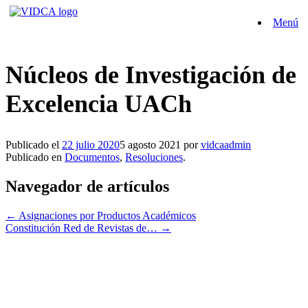
Saltar
Menú
al
contenido
Núcleos de Investigación de
Excelencia UACh
Publicado el
22 julio 2020
5 agosto 2021
por
vidcaadmin
Publicado en
Documentos
,
Resoluciones
.
Navegador de artículos
←
Asignaciones por Productos Académicos
Constitución Red de Revistas de…
→