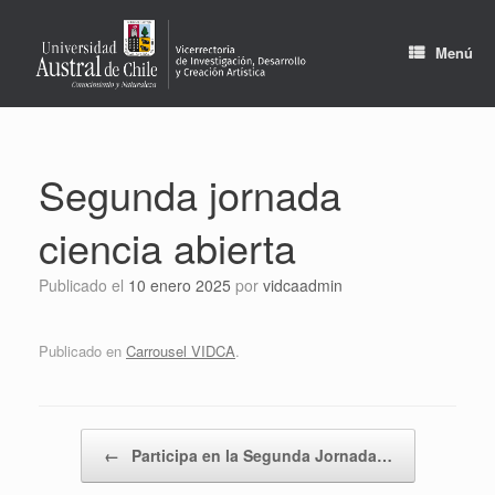
Saltar
al
contenido
Menú
Segunda jornada
ciencia abierta
Publicado el
10 enero 2025
por
vidcaadmin
Publicado en
Carrousel VIDCA
.
Navegador de artículos
←
Participa en la Segunda Jornada…