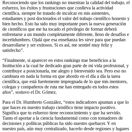
Reconociendo que los rankings no muestran la calidad del trabajo, el
esfuerzo, los éxitos y frustraciones que conlleva la actividad
científica, siempre he tratado de inculcar en mis asistentes,
estudiantes y post doctorados el valor del trabajo científico honesto y
bien hecho. Esto ha sido muy importante pues la nueva generación
de científicos que me ha tocado el privilegio de formar deberá
enfrentarse a un mundo completamente diferente, lleno de desafíos e
incertidumbres. Ojalá que esa enseñanza les sirve para que puedan
desarrollarse y ser exitosos. Si es así, me sentiré muy feliz y
satisfecho”.
“Finalmente, si aparecer en estos rankings trae beneficios a la
Institución a la cual he dedicado gran parte de mi vida profesional, y
contribuye a posicionarla, me alegro y bienvenido sea. Pero eso no
cambiara en nada la forma en que abordo en el día a día la tarea
científica, que está fuertemente impregnada de lo que mis mentores,
colegas y compañeros de ruta me han entregado en todos estos
años”, sostuvo el Dr. Gómez.
Para el Dr. Humberto González, “estos indicadores apuntan a que lo
que haces en nuestro trabajo científico tiene impacto positivo.
Significa que tu esfuerzo tiene reconocimiento y que ha servido.
Tanto el aportar a la ciencia fundamental como con tomadores de
decisiones y políticas públicas ha sido nuestro quehacer. Y en
nuestro país, aún muy centralizado, hacerlo desde regiones y lugares