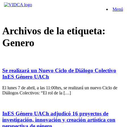
Saltar
Menú
al
contenido
Archivos de la etiqueta:
Genero
Se realizará un Nuevo Ciclo de Diálogo Colectivo
InES Género UACh
El lunes 7 de abril, a las 11:00hrs, se realizará un nuevo Ciclo de
Diálogos Colectivos: “El rol de la […]
InES Género UACh adjudicó 16 proyectos de
investigación, innovación y creación artística con
perspectiva de género