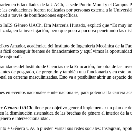
parten en 6 facultades de la UACh, la sede Puerto Montt y el Campus Pa
e las evaluaciones fueron realizadas por personas externa a la Univers
dad a través de bonificaciones específicas.
cto InES Género UACh, Dra Marcerla Hurtado, explicó que “Es muy impor
lizada, en la investigación; pero que poco a poco va penetrando las dist
Belkys Amador, académica del Instituto de Ingeniería Mecánica de la Fa
s fácil conseguir fuentes de financiamiento y aquí vimos la oportunidad
e regional”.
nidades del Instituto de Ciencias de la Educación, fue otra de las inve
ntes de posgrado, de pregrado y también una funcionaria y en este proy
l en carreras masculinizadas. Esto va a posibilitar abrir un espacio de 
 en eventos nacionales e internacionales, para potenciar la carrera aca
o + Género UACh
, tiene por objetivo general implementar un plan de d
en la disminución sistemática de las brechas de género al interior de la 
género e interseccionalidad.
ento + Género UACh pueden visitar sus redes sociales: Instagram, Spot