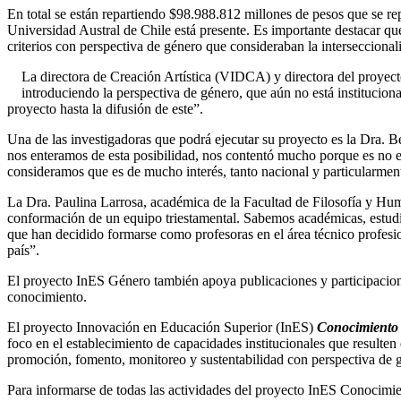
En total se están repartiendo $98.988.812 millones de pesos que se re
Universidad Austral de Chile está presente. Es importante destacar qu
criterios con perspectiva de género que consideraban la interseccionali
La directora de Creación Artística (VIDCA) y directora del proye
introduciendo la perspectiva de género, que aún no está instituciona
proyecto hasta la difusión de este”.
Una de las investigadoras que podrá ejecutar su proyecto es la Dra. 
nos enteramos de esta posibilidad, nos contentó mucho porque es no e
consideramos que es de mucho interés, tanto nacional y particularment
La Dra. Paulina Larrosa, académica de la Facultad de Filosofía y Huma
conformación de un equipo triestamental. Sabemos académicas, estudia
que han decidido formarse como profesoras en el área técnico profesiona
país”.
El proyecto InES Género también apoya publicaciones y participaciones
conocimiento.
El proyecto Innovación en Educación Superior (InES)
Conocimient
foco en el establecimiento de capacidades institucionales que resulten 
promoción, fomento, monitoreo y sustentabilidad con perspectiva de 
Para informarse de todas las actividades del proyecto InES Conocimi