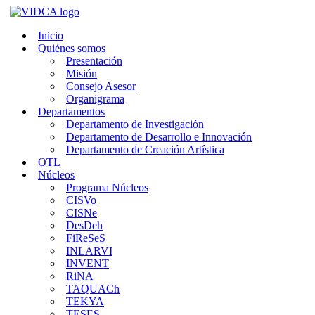
Saltar
al
Inicio
contenido
Quiénes somos
Presentación
Misión
Consejo Asesor
Organigrama
Departamentos
Departamento de Investigación
Departamento de Desarrollo e Innovación
Departamento de Creación Artística
OTL
Núcleos
Programa Núcleos
CISVo
CISNe
DesDeh
FiReSeS
INLARVI
INVENT
RiNA
TAQUACh
TEKYA
TESES