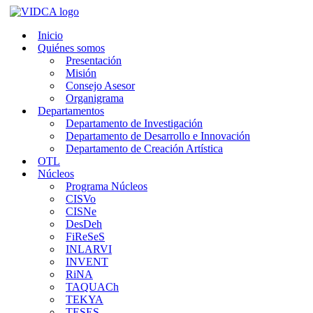
Saltar
al
Inicio
contenido
Quiénes somos
Presentación
Misión
Consejo Asesor
Organigrama
Departamentos
Departamento de Investigación
Departamento de Desarrollo e Innovación
Departamento de Creación Artística
OTL
Núcleos
Programa Núcleos
CISVo
CISNe
DesDeh
FiReSeS
INLARVI
INVENT
RiNA
TAQUACh
TEKYA
TESES