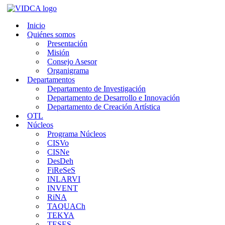
Saltar
al
Inicio
contenido
Quiénes somos
Presentación
Misión
Consejo Asesor
Organigrama
Departamentos
Departamento de Investigación
Departamento de Desarrollo e Innovación
Departamento de Creación Artística
OTL
Núcleos
Programa Núcleos
CISVo
CISNe
DesDeh
FiReSeS
INLARVI
INVENT
RiNA
TAQUACh
TEKYA
TESES