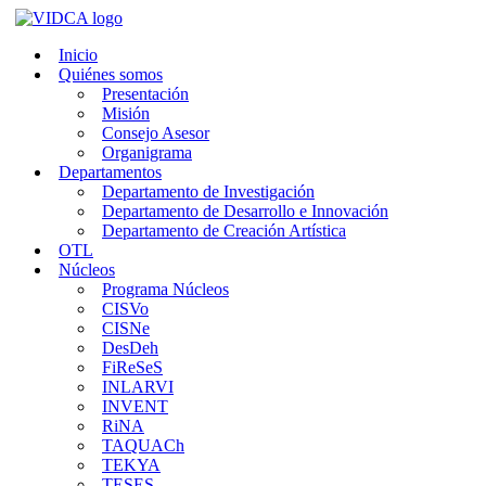
Saltar
al
Inicio
contenido
Quiénes somos
Presentación
Misión
Consejo Asesor
Organigrama
Departamentos
Departamento de Investigación
Departamento de Desarrollo e Innovación
Departamento de Creación Artística
OTL
Núcleos
Programa Núcleos
CISVo
CISNe
DesDeh
FiReSeS
INLARVI
INVENT
RiNA
TAQUACh
TEKYA
TESES