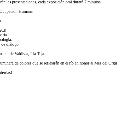
án las presentaciones, cada exposición oral durará 7 minutos.
la Ocupación Humana
a
UACh
naria
pología.
 de diálogo.
tral de Valdivia, Isla Teja.
luminará de colores que se reflejarán en el río en honor al Mes del Orgu
pierdas!