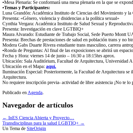
•Mesa Plenaria: Se conformará una mesa plenaria en la que se expondr
•Temas y Participantes:
Luna Grandón: Académica Instituto de Ciencias del Movimiento y 
Presenta: «Género, violencia y disidencias a la política sexual»
Cynthia Vergara: Académica Instituto de Salud Sexual y Reproductiv
Presenta: Investigación en clave LGTBIQ+
Maura Alvarado: Estudiante de Trabajo Social, Sede Puerto Montt 
Presenta: Brechas de prestaciones de salud en población trans y no bi
Modera Gabs Duarte Rivera estudiante trans masculino, carrera antro
•Ronda de Preguntas: Al final de las exposiciones se abrirá un espacio
Fecha y Hora: viernes 14 de junio – 16:30 a 18:15hrs aprox.
Ubicación: Sala Auditórium, Facultad de Arquitectura, Universidad Aus
Ubicación en el Mapa:
aquí.
Iluminación Especial: Posteriormente, la Facultad de Arquitectura se i
Arquitectura.
No requiere inscripción previa- actividad de libre asistencia ¡No te lo 
Publicado en
Agenda
.
Navegador de artículos
←
InES Ciencia Abierta y Proyecto…
Transdisciplinas para la salud LGBTIQ+
→
Un Tema de
SiteOrigin