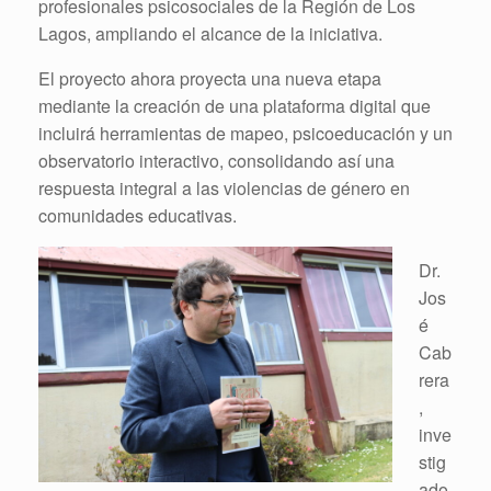
profesionales psicosociales de la Región de Los
Lagos, ampliando el alcance de la iniciativa.
El proyecto ahora proyecta una nueva etapa
mediante la creación de una plataforma digital que
incluirá herramientas de mapeo, psicoeducación y un
observatorio interactivo, consolidando así una
respuesta integral a las violencias de género en
comunidades educativas.
Dr.
Jos
é
Cab
rera
,
inve
stig
ado