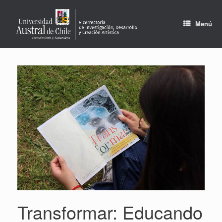
Saltar
al
contenido
Menú
Transformar: Educando