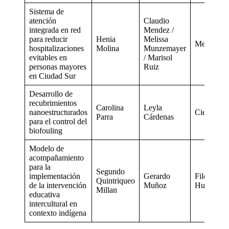
Sistema de
atención
Claudio
integrada en red
Mendez /
para reducir
Henia
Melissa
Medicina
hospitalizaciones
Molina
Munzemayer
evitables en
/ Marisol
personas mayores
Ruiz
en Ciudad Sur
Desarrollo de
recubrimientos
Carolina
Leyla
nanoestructurados
Ciencias
Parra
Cárdenas
para el control del
biofouling
Modelo de
acompañamiento
para la
Segundo
implementación
Gerardo
Filosofía y
Quintriqueo
de la intervención
Muñoz
Humanida
Millan
educativa
intercultural en
contexto indígena