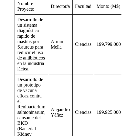
Nombre
Director/a
Facultad
Monto (M$)
Proyecto
Desarrollo de
un sistema
diagnóstico
rápido de
mastitis por
Armin
Ciencias
199.799.000
S.aureus para
Mella
reducir el uso
de antibióticos
en la industria
láctea.
Desarrollo de
un prototipo
de vacuna
eficaz contra
el
Renibacterium
Alejandro
salmoninarum,
Ciencias
199.925.000
Yáñez
causante del
BKD
(Bacterial
Kidney