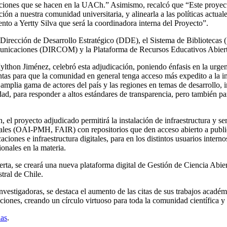
aciones que se hacen en la UACh.” Asimismo, recalcó que “Este proyect
ción a nuestra comunidad universitaria, y alinearla a las políticas actual
nto a Yertty Silva que será la coordinadora interna del Proyecto”.
la Dirección de Desarrollo Estratégico (DDE), el Sistema de Biblioteca
municaciones (DIRCOM) y la Plataforma de Recursos Educativos Abie
Mylthon Jiménez, celebró esta adjudicación, poniendo énfasis en la urgen
ientas para que la comunidad en general tenga acceso más expedito a la
 amplia gama de actores del país y las regiones en temas de desarrollo, i
idad, para responder a altos estándares de transparencia, pero también 
 el proyecto adjudicado permitirá la instalación de infraestructura y ser
ales (OAI-PMH, FAIR) con repositorios que den acceso abierto a publica
caciones e infraestructura digitales, para en los distintos usuarios inte
onales en la materia.
bierta, se creará una nueva plataforma digital de Gestión de Ciencia A
tral de Chile.
 investigadoras, se destaca el aumento de las citas de sus trabajos acadé
aciones, creando un círculo virtuoso para toda la comunidad científica 
ias
.