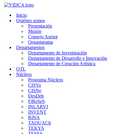
Saltar
al
Inicio
contenido
Quiénes somos
Presentación
Misión
Consejo Asesor
Organigrama
Departamentos
Departamento de Investigación
Departamento de Desarrollo e Innovación
Departamento de Creación Artística
OTL
Núcleos
Programa Núcleos
CISVo
CISNe
DesDeh
FiReSeS
INLARVI
INVENT
RiNA
TAQUACh
TEKYA
TESES