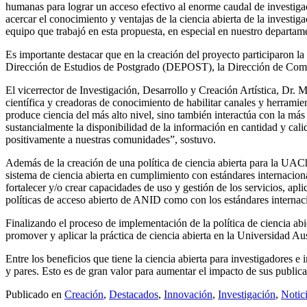
humanas para lograr un acceso efectivo al enorme caudal de investig
acercar el conocimiento y ventajas de la ciencia abierta de la investiga
equipo que trabajó en esta propuesta, en especial en nuestro departame
Es importante destacar que en la creación del proyecto participaron 
Dirección de Estudios de Postgrado (DEPOST), la Dirección de Co
El vicerrector de Investigación, Desarrollo y Creación Artística, Dr. 
científica y creadoras de conocimiento de habilitar canales y herram
produce ciencia del más alto nivel, sino también interactúa con la más
sustancialmente la disponibilidad de la información en cantidad y cal
positivamente a nuestras comunidades”, sostuvo.
Además de la creación de una política de ciencia abierta para la UACh,
sistema de ciencia abierta en cumplimiento con estándares internacion
fortalecer y/o crear capacidades de uso y gestión de los servicios, apli
políticas de acceso abierto de ANID como con los estándares internaci
Finalizando el proceso de implementación de la política de ciencia a
promover y aplicar la práctica de ciencia abierta en la Universidad Aus
Entre los beneficios que tiene la ciencia abierta para investigadores e
y pares. Esto es de gran valor para aumentar el impacto de sus public
Publicado en
Creación
,
Destacados
,
Innovación
,
Investigación
,
Notic