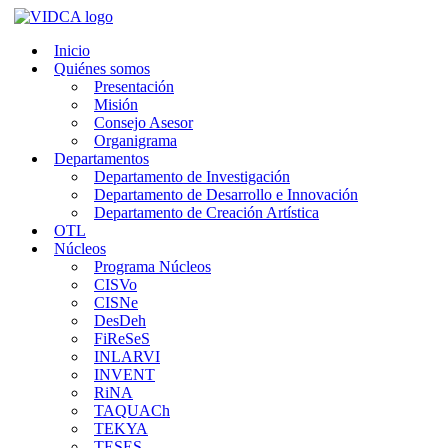
Saltar
al
Inicio
contenido
Quiénes somos
Presentación
Misión
Consejo Asesor
Organigrama
Departamentos
Departamento de Investigación
Departamento de Desarrollo e Innovación
Departamento de Creación Artística
OTL
Núcleos
Programa Núcleos
CISVo
CISNe
DesDeh
FiReSeS
INLARVI
INVENT
RiNA
TAQUACh
TEKYA
TESES