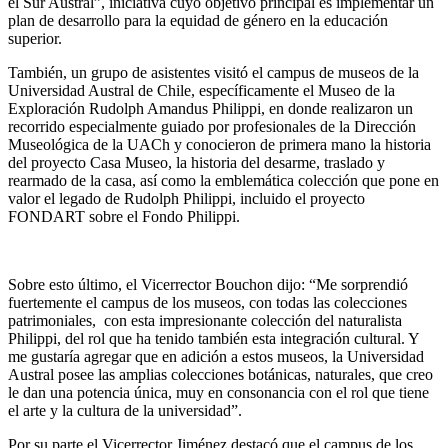
el Sur Austral”, iniciativa cuyo objetivo principal es implementar un
plan de desarrollo para la equidad de género en la educación
superior.
También, un grupo de asistentes visitó el campus de museos de la
Universidad Austral de Chile, específicamente el Museo de la
Exploración Rudolph Amandus Philippi, en donde realizaron un
recorrido especialmente guiado por profesionales de la Dirección
Museológica de la UACh y conocieron de primera mano la historia
del proyecto Casa Museo, la historia del desarme, traslado y
rearmado de la casa, así como la emblemática colección que pone en
valor el legado de Rudolph Philippi, incluido el proyecto
FONDART sobre el Fondo Philippi.
Sobre esto último, el Vicerrector Bouchon dijo: “Me sorprendió
fuertemente el campus de los museos, con todas las colecciones
patrimoniales, con esta impresionante colección del naturalista
Philippi, del rol que ha tenido también esta integración cultural. Y
me gustaría agregar que en adición a estos museos, la Universidad
Austral posee las amplias colecciones botánicas, naturales, que creo
le dan una potencia única, muy en consonancia con el rol que tiene
el arte y la cultura de la universidad”.
Por su parte el Vicerrector Jiménez destacó que el campus de los