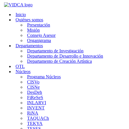
Saltar
al
Inicio
contenido
Quiénes somos
Presentación
Misión
Consejo Asesor
Organigrama
Departamentos
Departamento de Investigación
Departamento de Desarrollo e Innovación
Departamento de Creación Artística
OTL
Núcleos
Programa Núcleos
CISVo
CISNe
DesDeh
FiReSeS
INLARVI
INVENT
RiNA
TAQUACh
TEKYA
TESES