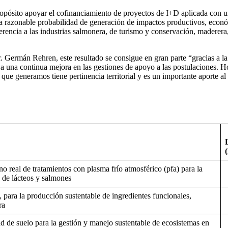
pósito apoyar el cofinanciamiento de proyectos de I+D aplicada con un
a razonable probabilidad de generación de impactos productivos, económ
erencia a las industrias salmonera, de turismo y conservación, maderera
ermán Rehren, este resultado se consigue en gran parte “gracias a la 
 y a una continua mejora en las gestiones de apoyo a las postulaciones.
 generamos tiene pertinencia territorial y es un importante aporte al d
no real de tratamientos con plasma frío atmosférico (pfa) para la
 de lácteos y salmones
, para la producción sustentable de ingredientes funcionales,
ra
dad de suelo para la gestión y manejo sustentable de ecosistemas en