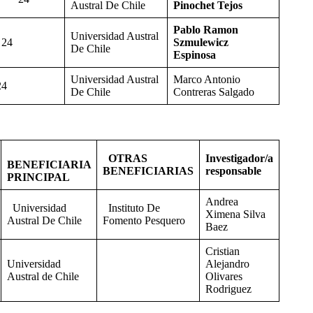
Austral De Chile
Pinochet Tejos
Pablo Ramon
Universidad Austral
24
Szmulewicz
De Chile
Espinosa
Universidad Austral
Marco Antonio
24
De Chile
Contreras Salgado
OTRAS
Investigador/a
BENEFICIARIA
BENEFICIARIAS
responsable
PRINCIPAL
Andrea
Universidad
Instituto De
Ximena Silva
Austral De Chile
Fomento Pesquero
Baez
Cristian
Universidad
Alejandro
Austral de Chile
Olivares
Rodriguez