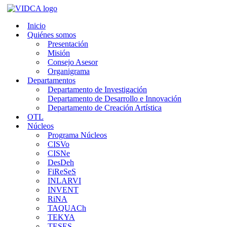
Saltar
al
Inicio
contenido
Quiénes somos
Presentación
Misión
Consejo Asesor
Organigrama
Departamentos
Departamento de Investigación
Departamento de Desarrollo e Innovación
Departamento de Creación Artística
OTL
Núcleos
Programa Núcleos
CISVo
CISNe
DesDeh
FiReSeS
INLARVI
INVENT
RiNA
TAQUACh
TEKYA
TESES