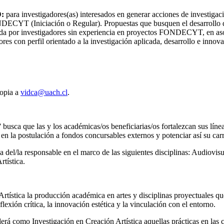
D:
para investigadores(as) interesados en generar acciones de investigaci
NDECYT (Iniciación o Regular). Propuestas que busquen el desarrollo d
ulada por investigadores sin experiencia en proyectos FONDECYT, en 
res con perfil orientado a la investigación aplicada, desarrollo e innov
copia a
vidca@uach.cl
.
”
busca que las y los académicas/os beneficiarias/os fortalezcan sus línea
 en la postulación a fondos concursables externos y potenciar así su car
 del/la responsable en el marco de las siguientes disciplinas: Audiovisu
tística.
rtística la producción académica en artes y disciplinas proyectuales qu
xión crítica, la innovación estética y la vinculación con el entorno.
erá como Investigación en Creación Artística aquellas prácticas en las c