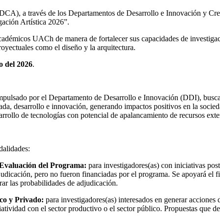
IDCA), a través de los Departamentos de Desarrollo e Innovación y Creac
ación Artística 2026”.
cadémicos UACh de manera de fortalecer sus capacidades de investigació
proyectuales como el diseño y la arquitectura.
io del 2026
.
impulsado por el Departamento de Desarrollo e Innovación (DDI), busca p
a, desarrollo e innovación, generando impactos positivos en la socieda
sarrollo de tecnologías con potencial de apalancamiento de recursos exte
dalidades:
 Evaluación del Programa:
para investigadores(as) con iniciativas po
dicación, pero no fueron financiadas por el programa. Se apoyará el fi
rar las probabilidades de adjudicación.
co y Privado:
para investigadores(as) interesados en generar acciones d
iatividad con el sector productivo o el sector público. Propuestas que