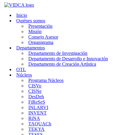
Saltar
al
Inicio
contenido
Quiénes somos
Presentación
Misión
Consejo Asesor
Organigrama
Departamentos
Departamento de Investigación
Departamento de Desarrollo e Innovación
Departamento de Creación Artística
OTL
Núcleos
Programa Núcleos
CISVo
CISNe
DesDeh
FiReSeS
INLARVI
INVENT
RiNA
TAQUACh
TEKYA
TESES