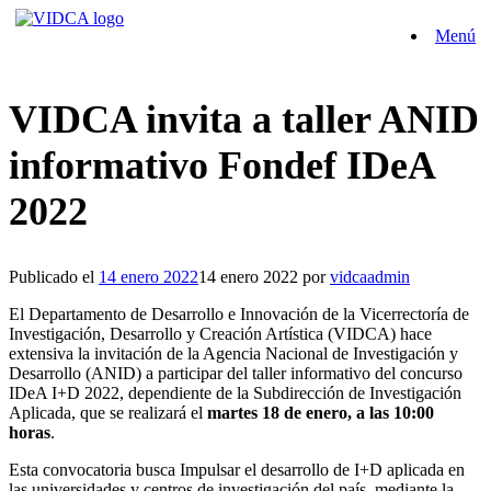
Saltar
Menú
al
contenido
VIDCA invita a taller ANID
informativo Fondef IDeA
2022
Publicado el
14 enero 2022
14 enero 2022
por
vidcaadmin
El Departamento de Desarrollo e Innovación de la Vicerrectoría de
Investigación, Desarrollo y Creación Artística (VIDCA) hace
extensiva la invitación de la Agencia Nacional de Investigación y
Desarrollo (ANID) a participar del taller informativo del concurso
IDeA I+D 2022, dependiente de la Subdirección de Investigación
Aplicada, que se realizará el
martes 18 de enero, a las 10:00
horas
.
Esta convocatoria busca Impulsar el desarrollo de I+D aplicada en
las universidades y centros de investigación del país, mediante la