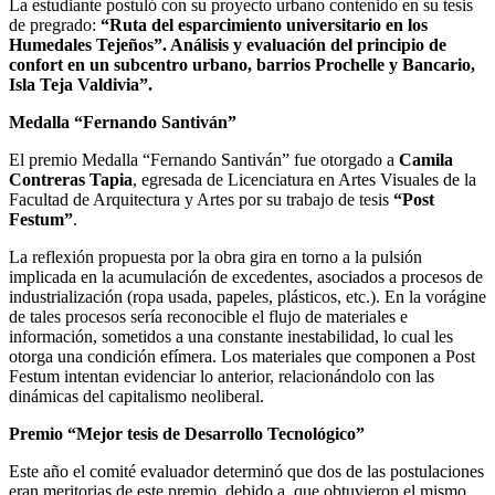
La estudiante postuló con su proyecto urbano contenido en su tesis
de pregrado:
“Ruta del esparcimiento universitario en los
Humedales Tejeños”. Análisis y evaluación del principio de
confort en un subcentro urbano, barrios Prochelle y Bancario,
Isla Teja Valdivia”.
Medalla “Fernando Santiván”
El premio Medalla “Fernando Santiván” fue otorgado a
Camila
Contreras Tapia
, egresada de Licenciatura en Artes Visuales de la
Facultad de Arquitectura y Artes por su trabajo de tesis
“Post
Festum”
.
La reflexión propuesta por la obra gira en torno a la pulsión
implicada en la acumulación de excedentes, asociados a procesos de
industrialización (ropa usada, papeles, plásticos, etc.). En la vorágine
de tales procesos sería reconocible el flujo de materiales e
información, sometidos a una constante inestabilidad, lo cual les
otorga una condición efímera. Los materiales que componen a Post
Festum intentan evidenciar lo anterior, relacionándolo con las
dinámicas del capitalismo neoliberal.
Premio “Mejor tesis de Desarrollo Tecnológico”
Este año el comité evaluador determinó que dos de las postulaciones
eran meritorias de este premio, debido a que obtuvieron el mismo