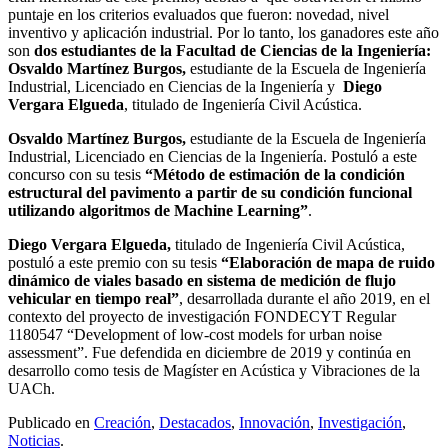
puntaje en los criterios evaluados que fueron: novedad, nivel
inventivo y aplicación industrial. Por lo tanto, los ganadores este año
son
dos estudiantes de la Facultad de Ciencias de la Ingeniería:
Osvaldo Martínez Burgos,
estudiante de la Escuela de Ingeniería
Industrial, Licenciado en Ciencias de la Ingeniería y
Diego
Vergara Elgueda
, titulado de Ingeniería Civil Acústica.
Osvaldo Martínez Burgos,
estudiante de la Escuela de Ingeniería
Industrial, Licenciado en Ciencias de la Ingeniería. Postuló a este
concurso con su tesis
“Método de estimación de la condición
estructural del pavimento a partir de su condición funcional
utilizando algoritmos de Machine Learning”
.
Diego Vergara Elgueda,
titulado de Ingeniería Civil Acústica,
postuló a este premio con su tesis
“Elaboración de mapa de ruido
dinámico de viales basado en sistema de medición de flujo
vehicular en tiempo real”
, desarrollada durante el año 2019, en el
contexto del proyecto de investigación FONDECYT Regular
1180547 “Development of low-cost models for urban noise
assessment”. Fue defendida en diciembre de 2019 y continúa en
desarrollo como tesis de Magíster en Acústica y Vibraciones de la
UACh.
Publicado en
Creación
,
Destacados
,
Innovación
,
Investigación
,
Noticias
.