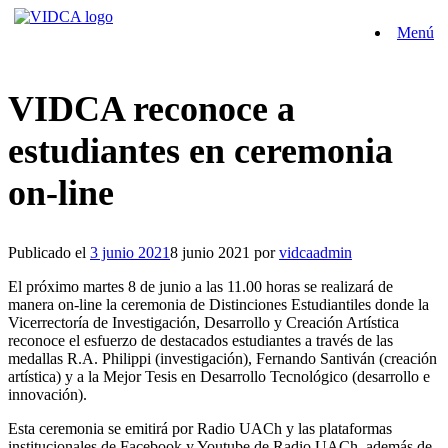
Saltar
Menú
al
contenido
VIDCA reconoce a
estudiantes en ceremonia
on-line
Publicado el
3 junio 2021
8 junio 2021
por
vidcaadmin
El próximo martes 8 de junio a las 11.00 horas se realizará de
manera on-line la ceremonia de Distinciones Estudiantiles donde la
Vicerrectoría de Investigación, Desarrollo y Creación Artística
reconoce el esfuerzo de destacados estudiantes a través de las
medallas R.A. Philippi (investigación), Fernando Santiván (creación
artística) y a la Mejor Tesis en Desarrollo Tecnológico (desarrollo e
innovación).
Esta ceremonia se emitirá por Radio UACh y las plataformas
institucionales de Facebook y Youtube de Radio UACh, además de