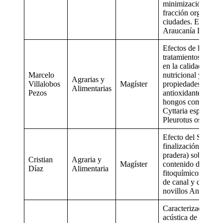
minimización de la
fracción orgánica 
ciudades. El caso 
Araucanía Lacustre
Efectos de los
tratamientos de se
en la calidad
Marcelo
nutricional y
Agrarias y
Villalobos
Magíster
propiedades
Alimentarias
Pezos
antioxidantes de lo
hongos comestible
Cyttaria espinosae 
Pleurotus ostreatus
Efecto del Sistema
finalización (corral
pradera) sobre el
Cristian
Agraria y
Magíster
contenido de
Díaz
Alimentaria
fitoquímicos y cali
de canal y carne en
novillos Angus.
Caracterización
acústica de la Mar