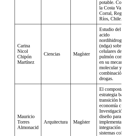
potable. Cordillera
la Costa Valdivia –
Corral, Región de 
Ríos, Chile.
Estudio del efecto 
acido
nordihidroguaiarét
Carina
(ndga) sobre líneas
Nicol
celulares de cáncer
Ciencias
Magíster
Chipón
pulmón con enfoq
Martínez
en su mecanismo
molecular y
combinación de
drogas.
El compostaje com
estrategia base para
transición hacia un
economía circular:
Investigación vía
Mauricio
diseño para la
Torres
Arquitectura
Magíster
implementación e
Almonacid
integración de
sistemas colectivos