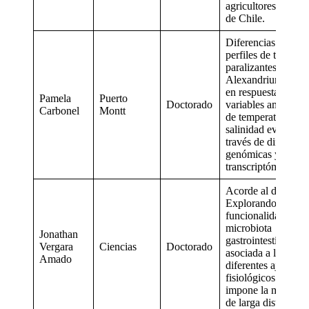
agricultores en el s
de Chile.
Diferencias en los
perfiles de toxinas
paralizantes de
Alexandrium caten
en respuesta a
Pamela
Puerto
Doctorado
variables ambienta
Carbonel
Montt
de temperatura y
salinidad evaluado
través de diferenci
genómicas y
transcriptómicas.
Acorde al desafío:
Explorando la
funcionalidad de la
microbiota
Jonathan
gastrointestinal
Vergara
Ciencias
Doctorado
asociada a los
Amado
diferentes ajustes
fisiológicos que
impone la migraci
de larga distancia.