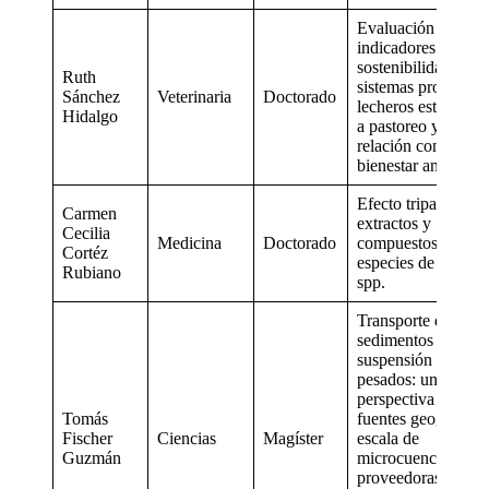
Evaluación de
indicadores de
sostenibilidad en
Ruth
sistemas productiv
Sánchez
Veterinaria
Doctorado
lecheros estabulad
Hidalgo
a pastoreo y su
relación con el
bienestar animal.
Efecto tripanocida
Carmen
extractos y
Cecilia
Medicina
Doctorado
compuestos de
Cortéz
especies de Baccha
Rubiano
spp.
Transporte de
sedimentos en
suspensión y metal
pesados: una
perspectiva desde
Tomás
fuentes geogénicas
Fischer
Ciencias
Magíster
escala de
Guzmán
microcuencas
proveedoras de ag