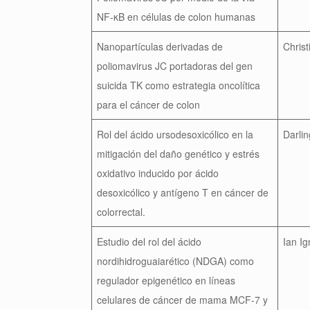
NF-κB en células de colon humanas
Nanopartículas derivadas de
Christ
poliomavirus JC portadoras del gen
suicida TK como estrategia oncolítica
para el cáncer de colon
Rol del ácido ursodesoxicólico en la
Darli
mitigación del daño genético y estrés
oxidativo inducido por ácido
desoxicólico y antígeno T en cáncer de
colorrectal.
Estudio del rol del ácido
Ian I
nordihidroguaiarético (NDGA) como
regulador epigenético en líneas
celulares de cáncer de mama MCF-7 y