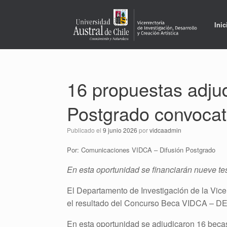
Saltar
al
contenido
Inic
16 propuestas adj
Postgrado convocat
Publicado el
9 junio 2026
por
vidcaadmin
Por: Comunicaciones VIDCA – Difusión Postgrado
En esta oportunidad se financiarán nueve tes
El Departamento de Investigación de la Vicer
el resultado del Concurso Beca VIDCA – D
En esta oportunidad se adjudicaron 16 becas