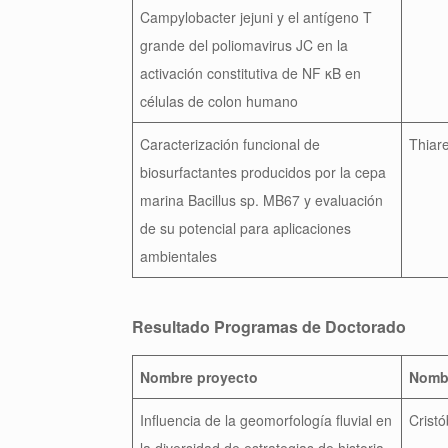
Campylobacter jejuni y el antígeno T
grande del poliomavirus JC en la
activación constitutiva de NF κB en
células de colon humano
Caracterización funcional de
Thiar
biosurfactantes producidos por la cepa
marina Bacillus sp. MB67 y evaluación
de su potencial para aplicaciones
ambientales
Resultado Programas de Doctorado
Nombre proyecto
Nombr
Influencia de la geomorfología fluvial en
Crist
la diversidad de estrategias de historia