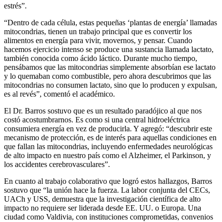
estrés”.
“Dentro de cada célula, estas pequeñas ‘plantas de energía’ llamadas
mitocondrias, tienen un trabajo principal que es convertir los
alimentos en energía para vivir, movernos, y pensar. Cuando
hacemos ejercicio intenso se produce una sustancia llamada lactato,
también conocida como ácido láctico. Durante mucho tiempo,
pensábamos que las mitocondrias simplemente absorbían ese lactato
y lo quemaban como combustible, pero ahora descubrimos que las
mitocondrias no consumen lactato, sino que lo producen y expulsan,
es al revés”, comentó el académico.
El Dr. Barros sostuvo que es un resultado paradójico al que nos
costó acostumbrarnos. Es como si una central hidroeléctrica
consumiera energía en vez de producirla. Y agregó: “descubrir este
mecanismo de protección, es de interés para aquellas condiciones en
que fallan las mitocondrias, incluyendo enfermedades neurológicas
de alto impacto en nuestro país como el Alzheimer, el Parkinson, y
los accidentes cerebrovasculares”.
En cuanto al trabajo colaborativo que logró estos hallazgos, Barros
sostuvo que “la unión hace la fuerza. La labor conjunta del CECs,
UACh y USS, demuestra que la investigación científica de alto
impacto no requiere ser liderada desde EE. UU. o Europa. Una
ciudad como Valdivia, con instituciones comprometidas, convenios