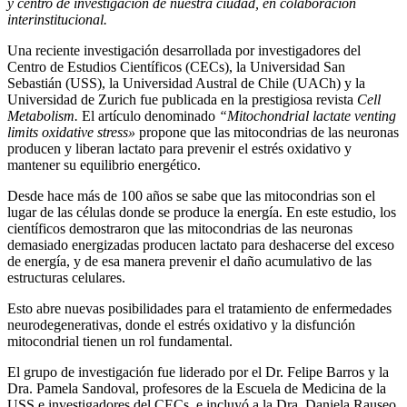
y centro de investigación de nuestra ciudad, en colaboración
interinstitucional.
Una reciente investigación desarrollada por investigadores del
Centro de Estudios Científicos (CECs), la Universidad San
Sebastián (USS), la Universidad Austral de Chile (UACh) y la
Universidad de Zurich fue publicada en la prestigiosa revista
Cell
Metabolism.
El artículo denominado
“
Mitochondrial lactate venting
limits oxidative stress»
propone que las mitocondrias de las neuronas
producen y liberan lactato para prevenir el estrés oxidativo y
mantener su equilibrio energético.
Desde hace más de 100 años se sabe que las mitocondrias son el
lugar de las células donde se produce la energía. En este estudio, los
científicos demostraron que las mitocondrias de las neuronas
demasiado energizadas producen lactato para deshacerse del exceso
de energía, y de esa manera prevenir el daño acumulativo de las
estructuras celulares.
Esto abre nuevas posibilidades para el tratamiento de enfermedades
neurodegenerativas, donde el estrés oxidativo y la disfunción
mitocondrial tienen un rol fundamental.
El grupo de investigación fue liderado por el Dr. Felipe Barros y la
Dra. Pamela Sandoval, profesores de la Escuela de Medicina de la
USS e investigadores del CECs, e incluyó a la Dra. Daniela Rauseo