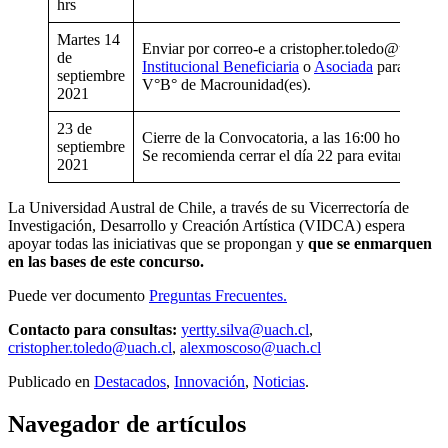
hrs
Martes 14
Enviar por correo-e a cristopher.toledo@uach.c
de
Institucional Beneficiaria
o
Asociada
para firma 
septiembre
V°B° de Macrounidad(es).
2021
23 de
Cierre de la Convocatoria, a las 16:00 horas de 
septiembre
Se recomienda cerrar el día 22 para evitar probl
2021
La Universidad Austral de Chile, a través de su Vicerrectoría de
Investigación, Desarrollo y Creación Artística (VIDCA) espera
apoyar todas las iniciativas que se propongan y
que se enmarquen
en las bases de este concurso.
Puede ver documento
Preguntas Frecuentes.
Contacto para consultas:
yertty.silva@uach.cl
,
cristopher.toledo@uach.cl
,
alexmoscoso@uach.cl
Publicado en
Destacados
,
Innovación
,
Noticias
.
Navegador de artículos