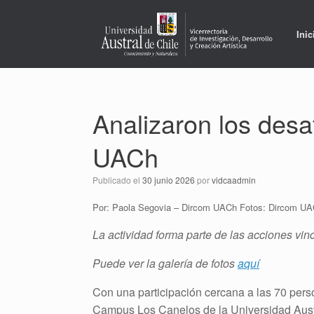
Saltar
al
contenido
Inic
Analizaron los desaf
UACh
Publicado el
30 junio 2026
por
vidcaadmin
Por: Paola Segovia – Dircom UACh Fotos: Dircom U
La actividad forma parte de las acciones vi
Puede ver la galería de fotos
aquí
Con una participación cercana a las 70 person
Campus Los Canelos de la Universidad Austr