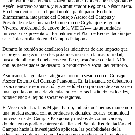
jornada fue la audiencia sostenida con el Gobernador Regional de
Aysén, Marcelo Santana, y el Administrador Regional, Néstor Mera.
En el encuentro —en el que también participaron Rodolfo
Zimmermann, integrante del Consejo Asesor del Campus y
Presidente de la Cámara de Comercio de Coyhaique; e Ignacio
Viveros, profesional de apoyo de la VIDCA— las autoridades
universitarias presentaron formalmente el Plan de Reorientación que
se está desarrollando en el Campus Patagonia.
Durante la reunión se detallaron las iniciativas de alto impacto que
se proyectan ejecutar en los próximos meses en la macrounidad,
buscando alinear el quehacer científico y académico de la UACh
con las necesidades de desarrollo productivo y social del territorio.
Asimismo, la agenda estratégica sumó una sesión con el Consejo
Asesor Externo del Campus Patagonia. En la instancia se debatieron
las acciones de reorientación y se selló el compromiso de avanzar en
una agenda conjunta de vinculación con otras instituciones locales,
fortaleciendo el tejido asociativo regional.
El Vicerrector Dr. Luis Miguel Pardo, indicó que “hemos mantenido
una nutrida agenda con autoridades regionales, locales, comunidad
universitaria del Campus Patagonia y medios de comunicación,
donde hemos podido entregar detalles del Plan de Reorientación del
Campus hacia la investigación aplicada, las posibilidades de la
educación continua, la vinculación con el medio y los laboratorios