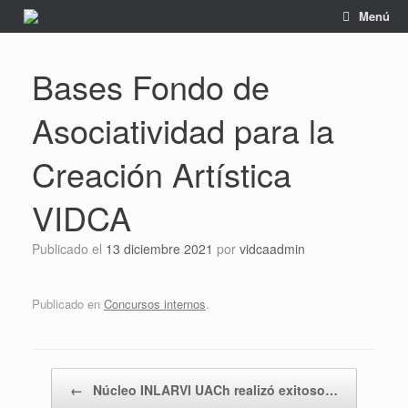
Saltar
Menú
al
contenido
Bases Fondo de
Asociatividad para la
Creación Artística
VIDCA
Publicado el
13 diciembre 2021
por
vidcaadmin
Publicado en
Concursos internos
.
Navegador de artículos
←
Núcleo INLARVI UACh realizó exitoso…