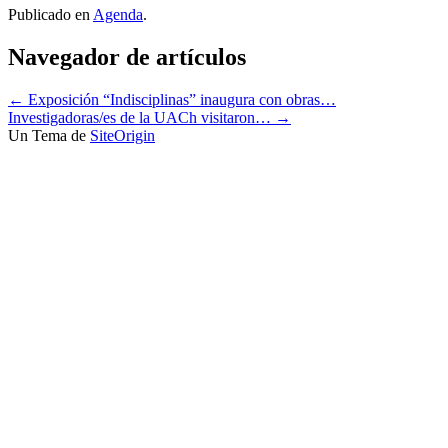
Publicado en
Agenda
.
Navegador de artículos
←
Exposición “Indisciplinas” inaugura con obras…
Investigadoras/es de la UACh visitaron…
→
Un Tema de
SiteOrigin