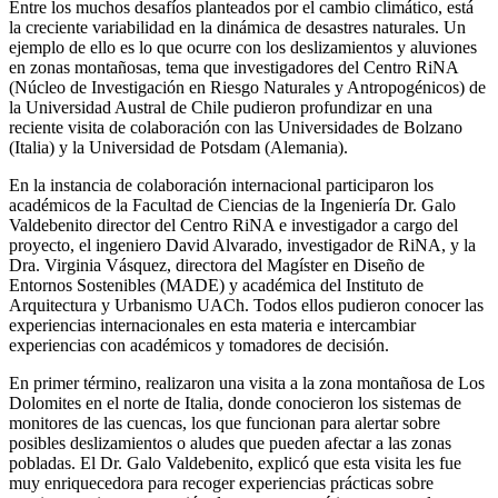
Entre los muchos desafíos planteados por el cambio climático, está
la creciente variabilidad en la dinámica de desastres naturales. Un
ejemplo de ello es lo que ocurre con los deslizamientos y aluviones
en zonas montañosas, tema que investigadores del Centro RiNA
(Núcleo de Investigación en Riesgo Naturales y Antropogénicos) de
la Universidad Austral de Chile pudieron profundizar en una
reciente visita de colaboración con las Universidades de Bolzano
(Italia) y la Universidad de Potsdam (Alemania).
En la instancia de colaboración internacional participaron los
académicos de la Facultad de Ciencias de la Ingeniería Dr. Galo
Valdebenito director del Centro RiNA e investigador a cargo del
proyecto, el ingeniero David Alvarado, investigador de RiNA, y la
Dra. Virginia Vásquez, directora del Magíster en Diseño de
Entornos Sostenibles (MADE) y académica del Instituto de
Arquitectura y Urbanismo UACh. Todos ellos pudieron conocer las
experiencias internacionales en esta materia e intercambiar
experiencias con académicos y tomadores de decisión.
En primer término, realizaron una visita a la zona montañosa de Los
Dolomites en el norte de Italia, donde conocieron los sistemas de
monitores de las cuencas, los que funcionan para alertar sobre
posibles deslizamientos o aludes que pueden afectar a las zonas
pobladas. El Dr. Galo Valdebenito, explicó que esta visita les fue
muy enriquecedora para recoger experiencias prácticas sobre