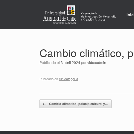
Saltar
al
contenido
Inic
Cambio climático, p
Publicado el
3 abril 2024
por
vidcaadmin
Publicado en
Sin categoría
.
Navegador de artículos
←
Cambio climático, paisaje cultural y…