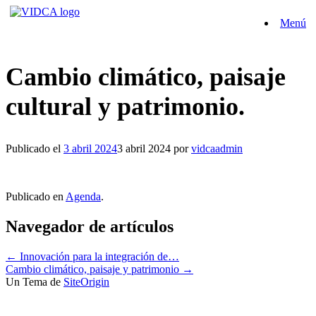
Saltar
Menú
al
contenido
Cambio climático, paisaje
cultural y patrimonio.
Publicado el
3 abril 2024
3 abril 2024
por
vidcaadmin
Publicado en
Agenda
.
Navegador de artículos
←
Innovación para la integración de…
Cambio climático, paisaje y patrimonio
→
Un Tema de
SiteOrigin