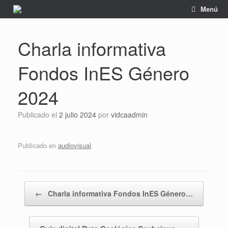
Saltar
Menú
al
contenido
Charla informativa
Fondos InES Género
2024
Publicado el
2 julio 2024
por
vidcaadmin
Publicado en
audiovisual
.
Navegador de artículos
←
Charla informativa Fondos InES Género…